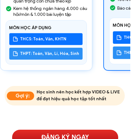
quan trọng con chưa theo kịp
Báo cáo c
Kèm hệ thống ngân hàng 4.000 câu
hỏi/môn & 1.000 bài luyện tập
MÔN HỌC Á
MÔN HỌC ÁP DỤNG
THCS: T
THCS: Toán, Văn, KHTN
THPT: To
THPT: Toán, Văn, Lí, Hóa, Sinh
Học sinh nên học kết hợp VIDEO & LIVE
Gợi ý:
để đạt hiệu quả học tập tốt nhất
ĐĂNG KÝ NGAY