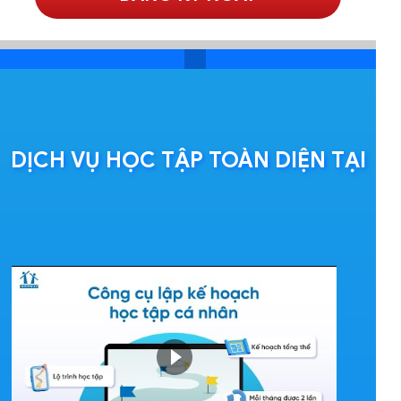
DỊCH VỤ HỌC TẬP TOÀN DIỆN TẠI