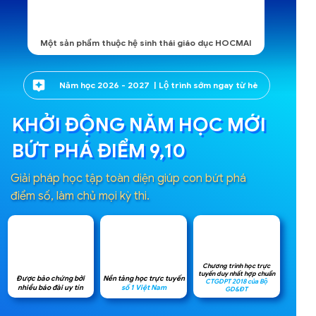
Một sản phẩm thuộc hệ sinh thái giáo dục HOCMAI
Năm học 2026 - 2027 | Lộ trình sớm ngay từ hè
KHỞI ĐỘNG NĂM HỌC MỚI
BỨT PHÁ ĐIỂM 9,10
Giải pháp học tập toàn diện giúp con bứt phá
điểm số, làm chủ mọi kỳ thi.
Chương trình học trực
tuyến duy nhất hợp chuẩn
Nền tảng học trực tuyến
Được bảo chứng bởi
CTGDPT 2018 của Bộ
số 1 Việt Nam
nhiều báo đài uy tín
GD&ĐT