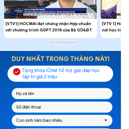
[VTV1] HOCMAI đạt chứng nhận Hợp chuẩn
[VTV 1] Học 
với chương trình GDPT 2018 của Bộ GD&ĐT
nơi học trực
DUY NHẤT TRONG THÁNG NÀY!
Tặng khóa iChat hỗ trợ giải đáp học
tập trị giá 2 triệu