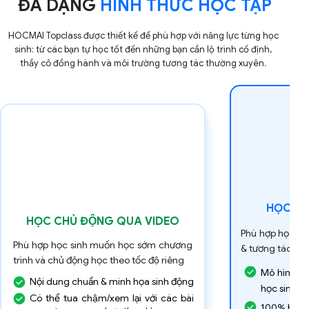
ĐA DẠNG
HÌNH THỨC HỌC TẬP
HOCMAI Topclass được thiết kế để phù hợp với năng lực từng học
sinh: từ các bạn tự học tốt đến những bạn cần lộ trình cố định,
thầy cô đồng hành và môi trường tương tác thường xuyên.
HỌC LI
HỌC CHỦ ĐỘNG QUA VIDEO
Phù hợp học si
Phù hợp học sinh muốn học sớm chương
& tương tác trự
trình và chủ động học theo tốc độ riêng
Mô hình 2 g
Nội dung chuẩn & minh họa sinh động
học sinh, g
Có thể tua chậm/xem lại với các bài
100% bật c