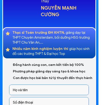
Thầy
NGUYỄN MẠNH
CƯỜNG
Thạc sĩ Toán trường ĐH KHTN,
giảng dạy tại
THPT Chuyên Amsterdam, bồi dưỡng HSG trường
THPT Chu Văn An,...
Nhiều năm kinh nghiệm luyện thi
giúp học sinh
đỗ các trường THPT & Đại học Top
Đồng hành cùng con, cam kết tiến bộ 100%
Phương pháp giảng dạy sáng tạo & khoa học
Con được học bài bản từ lý thuyết đến thực hành