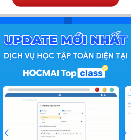
DỊCH VỤ HỌC TẬP TOÀN DIỆN TẠI