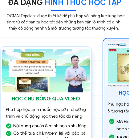
ĐA DẠNG
HÌNH THỨC HỌC TẬP
HOCMAI Topclass được thiết kế để phù hợp với năng lực từng học
sinh: từ các bạn tự học tốt đến những bạn cần lộ trình cố định,
thầy cô đồng hành và môi trường tương tác thường xuyên.
HỌC LI
HỌC CHỦ ĐỘNG QUA VIDEO
Phù hợp học si
Phù hợp học sinh muốn học sớm chương
& tương tác trự
trình và chủ động học theo tốc độ riêng
Mô hình 2 g
Nội dung chuẩn & minh họa sinh động
học sinh, g
Có thể tua chậm/xem lại với các bài
100% bật c