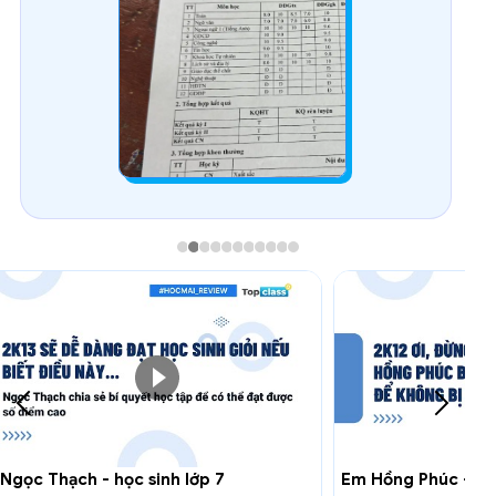
Em Hồng Phúc - học sinh lớp 8
Em Minh Châu - 