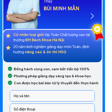
Thầy
BÙI MINH MẪN
Cử nhân loại giỏi
lớp Toán Chất lượng cao tại
g
trường
ĐH Bách Khoa Hà Nội
20 năm kinh nghiệm giảng dạy môn Toán, định
h
hướng
nâng cao & ôn thi HSG
Đồng hành cùng con, cam kết tiến bộ 100%
Phương pháp giảng dạy sáng tạo & khoa học
Con được học bài bản từ lý thuyết đến thực hành