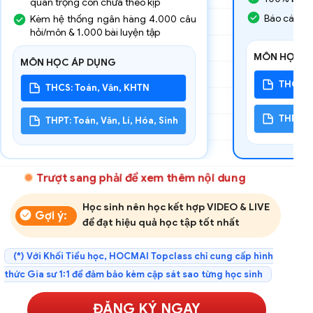
quan trọng con chưa theo kịp
Báo cáo c
Kèm hệ thống ngân hàng 4.000 câu
hỏi/môn & 1.000 bài luyện tập
MÔN HỌC Á
MÔN HỌC ÁP DỤNG
THCS: T
THCS: Toán, Văn, KHTN
THPT: To
THPT: Toán, Văn, Lí, Hóa, Sinh
Trượt sang phải để xem thêm nội dung
Học sinh nên học kết hợp VIDEO & LIVE
Gợi ý:
để đạt hiệu quả học tập tốt nhất
(*) Với Khối Tiểu học, HOCMAI Topclass chỉ cung cấp hình
thức Gia sư 1:1 để đảm bảo kèm cặp sát sao từng học sinh
ĐĂNG KÝ NGAY