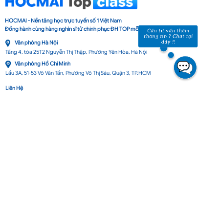
HOCMAI - Nền tảng học trực tuyến số 1 Việt Nam
Đồng hành cùng hàng nghìn sĩ tử chinh phục ĐH TOP mỗi năm
Văn phòng Hà Nội
Tầng 4, tòa 25T2 Nguyễn Thị Thập, Phường Yên Hòa, Hà Nội
Văn phòng Hồ Chí Minh
Lầu 3A, 51-53 Võ Văn Tần, Phường Võ Thị Sáu, Quận 3, TP.HCM
Liên Hệ
Hotline: 0967.180.038 / 0901.726.798
Email: hotro@hocmai.vn
Giấy phép cung cấp dịch vụ mạng xã hội trực tuyến số 597/GP-BTTTT Bộ
Thông tin và Truyền thông cấp ngày 30/12/2016.
Cơ quan chủ quản: Công ty Cổ phần Đầu tư và Dịch vụ Giáo dục
MST: 0102183602 do Sở kế hoạch và Đầu tư thành phố Hà Nội cấp ngày 13
tháng 03 năm 2007
Địa chỉ: