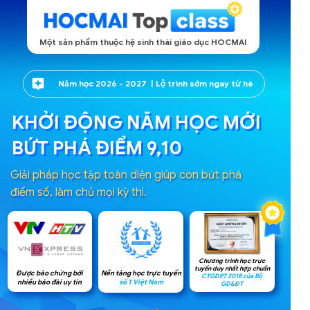
Một sản phẩm thuộc hệ sinh thái giáo dục HOCMAI
Năm học 2026 - 2027 | Lộ trình sớm ngay từ hè
KHỞI ĐỘNG NĂM HỌC MỚI
BỨT PHÁ ĐIỂM 9,10
Giải pháp học tập toàn diện giúp con bứt phá
điểm số, làm chủ mọi kỳ thi.
Chương trình học trực
tuyến duy nhất hợp chuẩn
Nền tảng học trực tuyến
Được bảo chứng bởi
CTGDPT 2018 của Bộ
số 1 Việt Nam
nhiều báo đài uy tín
GD&ĐT