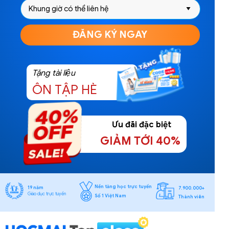
ĐĂNG KÝ NGAY
Tặng tài liệu
ÔN TẬP HÈ
Ưu đãi đặc biệt
GIẢM TỚI 40%
Nền tảng học trực tuyến
19 năm
7.900.000+
Giáo dục trực tuyến
Số 1 Việt Nam
Thành viên