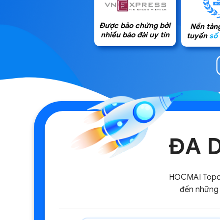
Được bảo chứng bởi
Nền tản
nhiều báo đài uy tín
tuyến
số
ĐA 
HOCMAI Topcla
đến những 