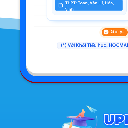
THPT: Toán, Văn, Lí, Hóa,
Sinh
Gợi ý:
(*) Với Khối Tiểu học, HOCMAI