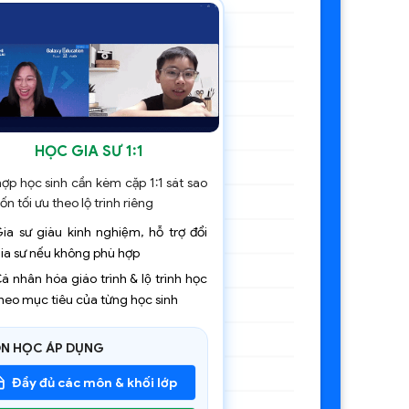
HỌC GIA SƯ 1:1
ợp học sinh cần kèm cặp 1:1 sát sao
́n tối ưu theo lộ trình riêng
ia sư giàu kinh nghiệm, hỗ trợ đổi
ia sư nếu không phù hợp
á nhân hóa giáo trình & lộ trình học
heo mục tiêu của từng học sinh
 HỌC ÁP DỤNG
Đầy đủ các môn & khối lớp