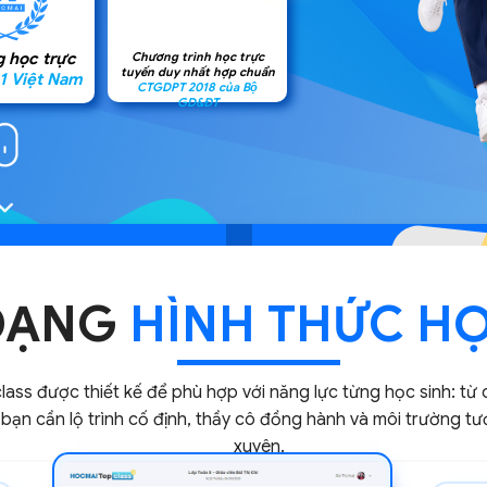
Chương trình học trực
g học trực
tuyến duy nhất hợp chuẩn
 1 Việt Nam
CTGDPT 2018 của Bộ
GD&ĐT
DẠNG
HÌNH THỨC HO
ss được thiết kế để phù hợp với năng lực từng học sinh: từ 
bạn cần lộ trình cố định, thầy cô đồng hành và môi trường t
xuyên.