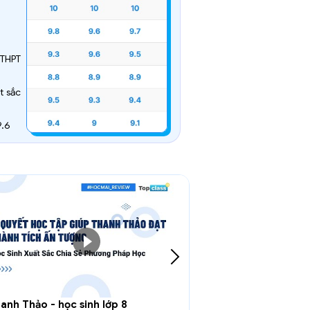
Vinh danh
LÊ THỊ YẾN
 THPT
Học sinh lớp 11 -
Lương Đắc Bằng, T
t sắc
Đạt danh hiệu Học 
năm học 2024 - 2
9.6
Điểm tổng kết TB 
nh Thảo - học sinh lớp 8