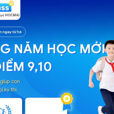
 dục HOCMAI
m ngay từ hè
G NĂM HỌC MỚI
IỂM 9,10
giúp con
i kỳ thi.