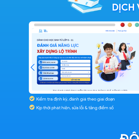
DỊCH 
môn
Kiểm tra định kỳ, đánh giá theo giai đoạn
Kịp thời phát hiện, sửa lỗi & tăng điểm số
ĐỘ