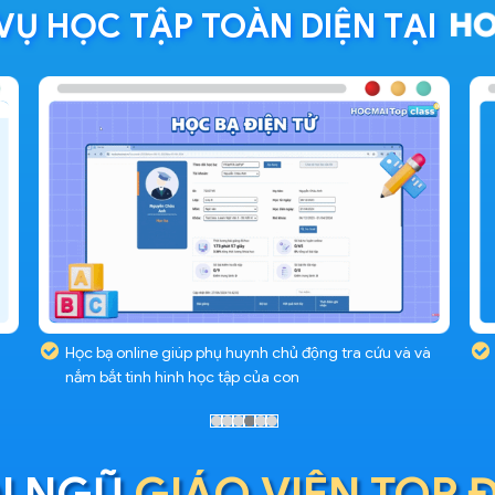
VỤ HỌC TẬP TOÀN DIỆN TẠI
Học bạ online giúp phụ huynh chủ động tra cứu và và
nắm bắt tình hình học tập của con
I NGŨ
GIÁO VIÊN TOP 