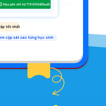
Học phí chỉ từ 119.000đ/buổi
̣p tốt nhất
èm cặp sát sao từng học sinh