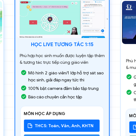
HỌC LIVE TƯƠNG TÁC 1:15
Phù hợp học sinh muốn được luyện tập thêm
Phù h
& tương tác trực tiếp cùng giáo viên
& muô
Mô hình 2 giáo viên/1 lớp hỗ trợ sát sao
G
học sinh, giải đáp ngay tức thì
g
100% bật camera đảm bảo tập trung
C
Báo cáo chuyên cần học tập
t
MÔN HỌC ÁP DỤNG
MÔN
THCS: Toán, Văn, Anh, KHTN