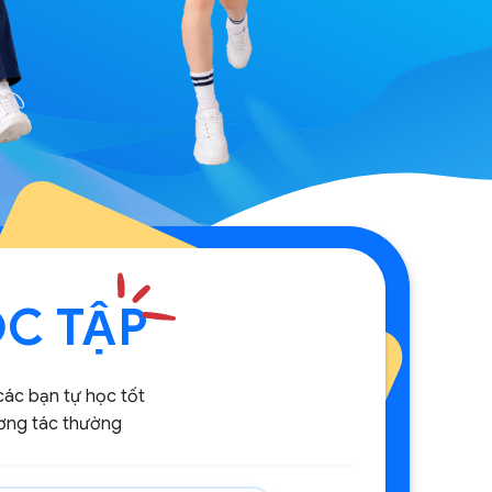
̣C TẬP
các bạn tự học tốt
ương tác thường