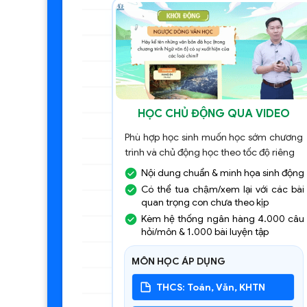
HỌC CHỦ ĐỘNG QUA VIDEO
Phù hợp học sinh muốn học sớm chương
trình và chủ động học theo tốc độ riêng
Nội dung chuẩn & minh họa sinh động
Có thể tua chậm/xem lại với các bài
quan trọng con chưa theo kịp
Kèm hệ thống ngân hàng 4.000 câu
hỏi/môn & 1.000 bài luyện tập
MÔN HỌC ÁP DỤNG
THCS: Toán, Văn, KHTN