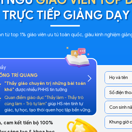
TRỰC TIẾP GIẢNG DẠY
 từ top 1% giáo viên ưu tú toàn quốc, giàu kinh nghiệm giảng
hầy
ỒNG TRÍ QUANG
"Thầy giáo chuyên trị những bài toán
khó"
được nhiều PHHS tin tưởng
Quan điểm giáo dục
"Thầy làm - Thầy trò
cùng làm - Trò tự làm"
giúp HS rèn tính tự
giác, tự học, tạo thói quen học tập bền vững.
, cam kết tiến bộ 100%
ạy sáng tạo & khoa học