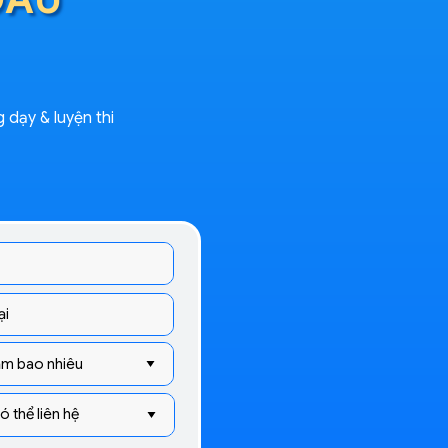
 dạy & luyện thi
Thầy
LƯU HUY THƯỞNG
Thạc sĩ ĐH Bách Khoa HN
với 15+ năm
luyện thi Đại học môn Toán
Gần gũi, hóm hỉnh, duyên dáng,
thầy tạo
được sự hứng khởi với môn Toán cho nhiều
thế hệ học sinh THPT