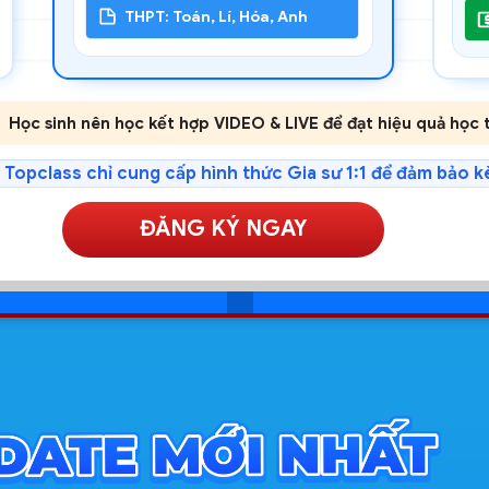
THPT: Toán, Lí, Hóa, Anh
Học sinh nên học kết hợp VIDEO & LIVE để đạt hiệu quả học tâ
 Topclass chỉ cung cấp hình thức Gia sư 1:1 để đảm bảo k
ĐĂNG KÝ NGAY