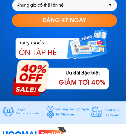
ĐĂNG KÝ NGAY
Tặng tài liệu
ÔN TẬP HÈ
Ưu đãi đặc biệt
GIẢM TỚI 40%
Nền tảng học trực tuyến
19 năm
7.900.000+
Giáo dục trực tuyến
Số 1 Việt Nam
Thành viên