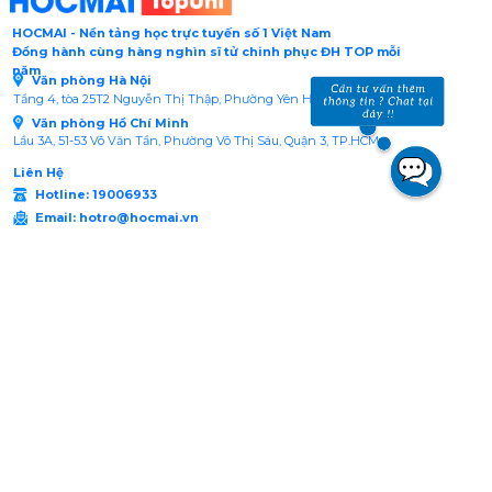
HOCMAI - Nền tảng học trực tuyến số 1 Việt Nam
Đồng hành cùng hàng nghìn sĩ tử chinh phục ĐH TOP mỗi
năm
Văn phòng Hà Nội
Tầng 4, tòa 25T2 Nguyễn Thị Thập, Phường Yên Hòa, Hà Nội
Văn phòng Hồ Chí Minh
Lầu 3A, 51-53 Võ Văn Tần, Phường Võ Thị Sáu, Quận 3, TP.HCM
Liên Hệ
Hotline: 19006933
Email: hotro@hocmai.vn
Giấy phép cung cấp dịch vụ mạng xã hội trực tuyến số 597/GP-BTTTT Bộ
Thông tin và Truyền thông cấp ngày 30/12/2016.
Cơ quan chủ quản: Công ty Cổ phần Đầu tư và Dịch vụ Giáo dục
MST: 0102183602 do Sở kế hoạch và Đầu tư thành phố Hà Nội cấp ngày 13
tháng 03 năm 2007
Địa chỉ:
- Văn phòng Hà Nội: Tầng 4, Tòa nhà 25T2, Đường Nguyễn Thị Thập, Phường
Yên Hòa, Hà Nội.