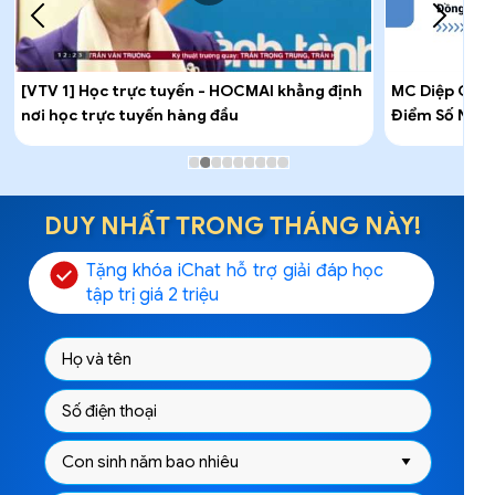
[VTV 1] Học trực tuyến - HOCMAI khẳng định
MC Diệp Chi 
nơi học trực tuyến hàng đầu
Điểm Số Nha
DUY NHẤT TRONG THÁNG NÀY!
Tặng khóa iChat hỗ trợ giải đáp học
tập trị giá 2 triệu