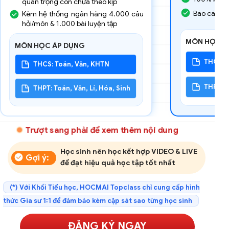
quan trọng con chưa theo kịp
Báo cáo c
Kèm hệ thống ngân hàng 4.000 câu
hỏi/môn & 1.000 bài luyện tập
MÔN HỌC Á
MÔN HỌC ÁP DỤNG
THCS: T
THCS: Toán, Văn, KHTN
THPT: To
THPT: Toán, Văn, Lí, Hóa, Sinh
Trượt sang phải để xem thêm nội dung
Học sinh nên học kết hợp VIDEO & LIVE
Gợi ý:
để đạt hiệu quả học tập tốt nhất
(*) Với Khối Tiểu học, HOCMAI Topclass chỉ cung cấp hình
thức Gia sư 1:1 để đảm bảo kèm cặp sát sao từng học sinh
ĐĂNG KÝ NGAY