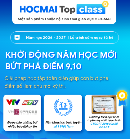
Một sản phẩm thuộc hệ sinh thái giáo dục HOCMAI
Năm học 2026 - 2027 | Lộ trình sớm ngay từ hè
KHỞI ĐỘNG NĂM HỌC MỚI
BỨT PHÁ ĐIỂM 9,10
Giải pháp học tập toàn diện giúp con bứt phá
điểm số, làm chủ mọi kỳ thi.
Chương trình học trực
tuyến duy nhất hợp chuẩn
Nền tảng học trực tuyến
Được bảo chứng bởi
CTGDPT 2018 của Bộ
số 1 Việt Nam
nhiều báo đài uy tín
GD&ĐT