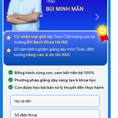
Thầy
BÙI MINH MẪN
Cử nhân loại giỏi
lớp Toán Chất lượng cao tại
g
trường
ĐH Bách Khoa Hà Nội
20 năm kinh nghiệm giảng dạy môn Toán, định
h
hướng
nâng cao & ôn thi HSG
Đồng hành cùng con, cam kết tiến bộ 100%
Phương pháp giảng dạy sáng tạo & khoa học
Con được học bài bản từ lý thuyết đến thực hành