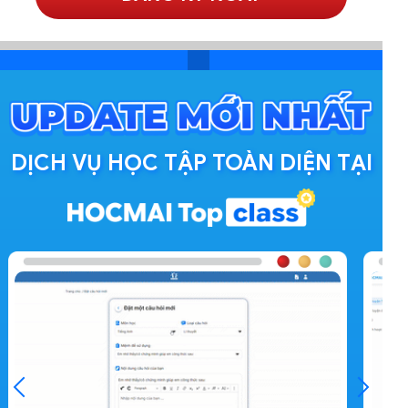
DỊCH VỤ HỌC TẬP TOÀN DIỆN TẠI