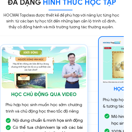
ĐA DẠNG
HÌNH THỨC HỌC TẬP
HOCMAI Topclass được thiết kế để phù hợp với năng lực từng học
sinh: từ các bạn tự học tốt đến những bạn cần lộ trình cố định,
thầy cô đồng hành và môi trường tương tác thường xuyên.
HỌC LI
HỌC CHỦ ĐỘNG QUA VIDEO
Phù hợp học si
Phù hợp học sinh muốn học sớm chương
& tương tác trự
trình và chủ động học theo tốc độ riêng
Mô hình 2 g
Nội dung chuẩn & minh họa sinh động
học sinh, g
Có thể tua chậm/xem lại với các bài
100% bật c